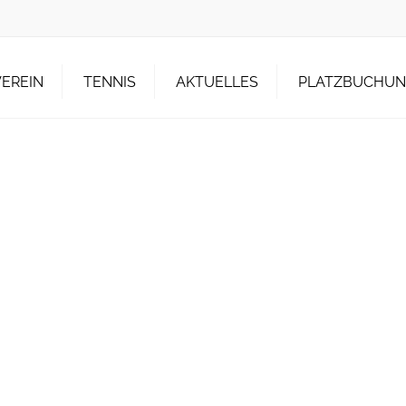
VEREIN
TENNIS
AKTUELLES
PLATZBUCHUNG
D
TRAINER
AKTUELLES
FREIPLÄTZE
SPIELORDNUNG
TURNIERE
HALLENBUCHU
SORDNUNG
MANNSCHAFTEN
HTV NEWSFEED
DNUNG
TENNISEXPRESS
DTB NEWSFEED
HTE
OMIE