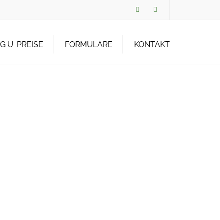
×
TCK Whatsapp Kanal
TCK Instragram
 U. PREISE
FORMULARE
KONTAKT
AUFNAHMEANTRAG
NG
KURSANMELDUNG
WINTER 2026/2027