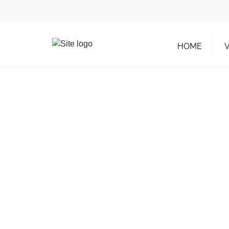
HOME
VORSTAN
TRAINER
BEITRAG
SPIELOR
SATZUNG
GESCHIC
GASTRON
PARTNER