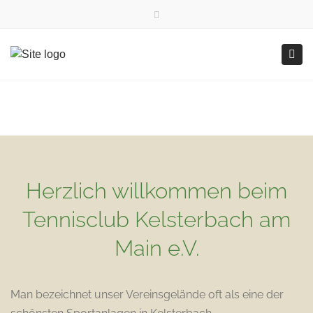
×
TCK Whatsapp Kanal
TCK Instragram
Close top bar
Togg
Herzlich willkommen beim
Tennisclub Kelsterbach am
Main e.V.
Man bezeichnet unser Vereinsgelände oft als eine der